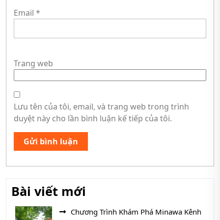
Email
*
Trang web
Lưu tên của tôi, email, và trang web trong trình
duyệt này cho lần bình luận kế tiếp của tôi.
Bài viết mới
Chương Trình Khám Phá Minawa Kênh