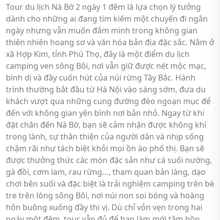
Tour du lịch Nà Bờ 2 ngày 1 đêm là lựa chọn lý tưởng
dành cho những ai đang tìm kiếm một chuyến đi ngắn
ngày nhưng vẫn muốn đắm mình trong không gian
thiên nhiên hoang sơ và văn hóa bản địa đặc sắc. Nằm ở
xã Hợp Kim, tỉnh Phú Thọ, đây là một điểm du lịch
camping ven sông Bôi, nơi vẫn giữ được nét mộc mạc,
bình dị và đầy cuốn hút của núi rừng Tây Bắc. Hành
trình thường bắt đầu từ Hà Nội vào sáng sớm, đưa du
khách vượt qua những cung đường đèo ngoạn mục để
đến với không gian yên bình nơi bản nhỏ. Ngay từ khi
đặt chân đến Nà Bờ, bạn sẽ cảm nhận được không khí
trong lành, sự thân thiện của người dân và nhịp sống
chậm rãi như tách biệt khỏi mọi ồn ào phố thị. Bạn sẽ
được thưởng thức các món đặc sản như cá suối nướng,
gà đồi, cơm lam, rau rừng…, tham quan bản làng, dạo
chơi bên suối và đặc biệt là trải nghiệm camping trên bè
tre trên lòng sông Bôi, nơi núi non soi bóng và hoàng
hôn buông xuống đầy thi vị. Dù chỉ vỏn vẹn trong hai
ngày một đêm, tour vẫn đủ để bạn làm mới tâm hồn,