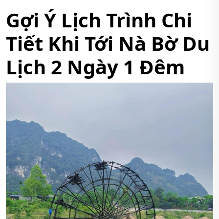
Gợi Ý Lịch Trình Chi
Tiết Khi Tới Nà Bờ Du
Lịch 2 Ngày 1 Đêm