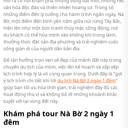
mở ra cơ hội khám phá những vùng đất mới, những nét
văn hóa độc đáo và thiên nhiên hoang sơ. Trong số
những điểm đến lý tưởng cho hành trình ngắn ngày, Nà
Bờ, một điểm đến bình yên nằm giữa núi rừng Tây Bắc,
hiện lên như một bức tranh thủy mặc sống động, nơi
du khách có thể hòa mình vào không khí trong lành,
thưởng thức đặc sản địa phương và trải nghiệm cuộc
sống giản dị của người dân bản địa.
Để tận hưởng trọn vẹn vẻ đẹp của mảnh đất này trong
chuyến du lịch của mình, việc lên kế hoạch và sắp xếp
lịch trình hợp lý là vô cùng quan trọng. Dưới đây là “gợi
ý lịch trình chi tiết khi tới
du lịch Nà Bờ 2 ngày 1 đêm
”
giúp bạn tối ưu hóa thời gian, trải nghiệm đầy đủ các
hoạt động thú vị và không bỏ lỡ những khoảnh khắc
tuyệt vời tại vùng đất này.
Khám phá tour Nà Bờ 2 ngày 1
đêm