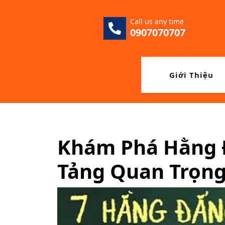
Skip
to
Call us any time
content
0907070707
Giới Thiệu
Khám Phá Hằng 
Tảng Quan Trọng