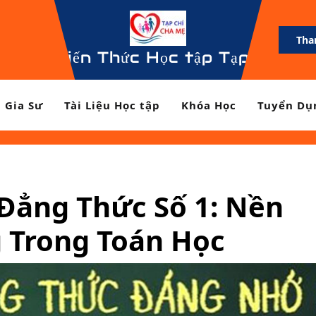
Tha
Kiến Thức Học tập Tạp Chí Ch
Gia Sư
Tài Liệu Học tập
Khóa Học
Tuyển Dụ
Đẳng Thức Số 1: Nền
 Trong Toán Học