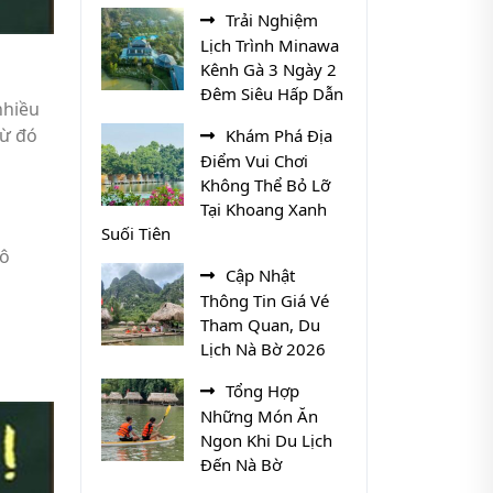
Trải Nghiệm
Lịch Trình Minawa
Kênh Gà 3 Ngày 2
Đêm Siêu Hấp Dẫn
nhiều
từ đó
Khám Phá Địa
Điểm Vui Chơi
Không Thể Bỏ Lỡ
Tại Khoang Xanh
Suối Tiên
vô
Cập Nhật
Thông Tin Giá Vé
Tham Quan, Du
Lịch Nà Bờ 2026
Tổng Hợp
Những Món Ăn
Ngon Khi Du Lịch
Đến Nà Bờ