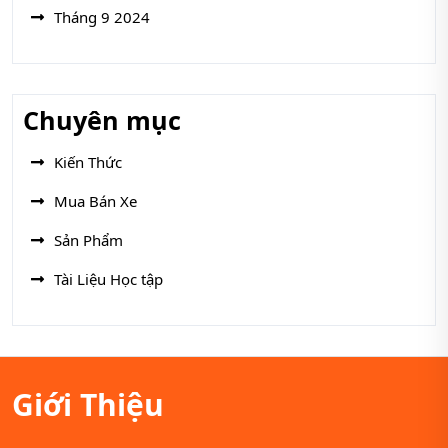
Tháng 9 2024
Chuyên mục
Kiến Thức
Mua Bán Xe
Sản Phẩm
Tài Liệu Học tập
Giới Thiệu