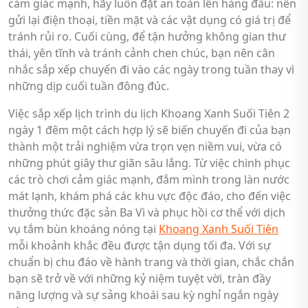
cảm giác mạnh, hãy luôn đặt an toàn lên hàng đầu: nên
gửi lại điện thoại, tiền mặt và các vật dụng có giá trị để
tránh rủi ro. Cuối cùng, để tận hưởng không gian thư
thái, yên tĩnh và tránh cảnh chen chúc, bạn nên cân
nhắc sắp xếp chuyến đi vào các ngày trong tuần thay vì
những dịp cuối tuần đông đúc.
Việc sắp xếp lịch trình du lịch Khoang Xanh Suối Tiên 2
ngày 1 đêm một cách hợp lý sẽ biến chuyến đi của bạn
thành một trải nghiệm vừa trọn vẹn niềm vui, vừa có
những phút giây thư giãn sâu lắng. Từ việc chinh phục
các trò chơi cảm giác mạnh, đắm mình trong làn nước
mát lạnh, khám phá các khu vực độc đáo, cho đến việc
thưởng thức đặc sản Ba Vì và phục hồi cơ thể với dịch
vụ tắm bùn khoáng nóng tại
Khoang Xanh Suối Tiên
mỗi khoảnh khắc đều được tận dụng tối đa. Với sự
chuẩn bị chu đáo về hành trang và thời gian, chắc chắn
bạn sẽ trở về với những kỷ niệm tuyệt vời, tràn đầy
năng lượng và sự sảng khoái sau kỳ nghỉ ngắn ngày