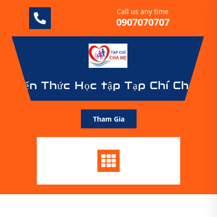
Skip
Call us any time
to
0907070707
content
Kiến Thức Học tập Tạp Chí Cha Mẹ
Tham Gia