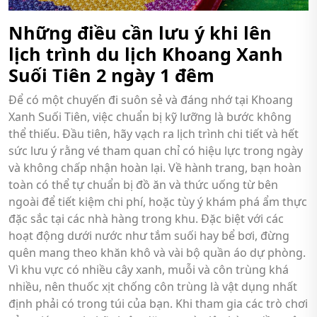
Những điều cần lưu ý khi lên
lịch trình du lịch Khoang Xanh
Suối Tiên 2 ngày 1 đêm
Để có một chuyến đi suôn sẻ và đáng nhớ tại Khoang
Xanh Suối Tiên, việc chuẩn bị kỹ lưỡng là bước không
thể thiếu. Đầu tiên, hãy vạch ra lịch trình chi tiết và hết
sức lưu ý rằng vé tham quan chỉ có hiệu lực trong ngày
và không chấp nhận hoàn lại. Về hành trang, bạn hoàn
toàn có thể tự chuẩn bị đồ ăn và thức uống từ bên
ngoài để tiết kiệm chi phí, hoặc tùy ý khám phá ẩm thực
đặc sắc tại các nhà hàng trong khu. Đặc biệt với các
hoạt động dưới nước như tắm suối hay bể bơi, đừng
quên mang theo khăn khô và vài bộ quần áo dự phòng.
Vì khu vực có nhiều cây xanh, muỗi và côn trùng khá
nhiều, nên thuốc xịt chống côn trùng là vật dụng nhất
định phải có trong túi của bạn. Khi tham gia các trò chơi