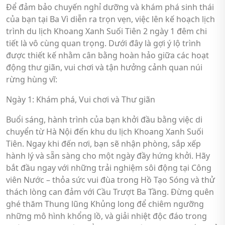
Để đảm bảo chuyến nghỉ dưỡng và khám phá sinh thái
của bạn tại Ba Vì diễn ra trọn vẹn, việc lên kế hoạch lịch
trình du lịch Khoang Xanh Suối Tiên 2 ngày 1 đêm chi
tiết là vô cùng quan trọng. Dưới đây là gợi ý lộ trình
được thiết kế nhằm cân bằng hoàn hảo giữa các hoạt
động thư giãn, vui chơi và tận hưởng cảnh quan núi
rừng hùng vĩ:
Ngày 1: Khám phá, Vui chơi và Thư giãn
Buổi sáng, hành trình của bạn khởi đầu bằng việc di
chuyển từ Hà Nội đến khu du lịch Khoang Xanh Suối
Tiên. Ngay khi đến nơi, bạn sẽ nhận phòng, sắp xếp
hành lý và sẵn sàng cho một ngày đầy hứng khởi. Hãy
bắt đầu ngay với những trải nghiệm sôi động tại Công
viên Nước – thỏa sức vui đùa trong Hồ Tạo Sóng và thử
thách lòng can đảm với Cầu Trượt Ba Tầng. Đừng quên
ghé thăm Thung lũng Khủng long để chiêm ngưỡng
những mô hình khổng lồ, và giải nhiệt độc đáo trong