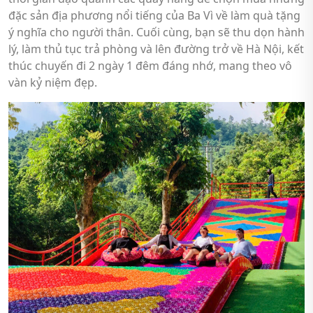
đặc sản địa phương nổi tiếng của Ba Vì về làm quà tặng
ý nghĩa cho người thân. Cuối cùng, bạn sẽ thu dọn hành
lý, làm thủ tục trả phòng và lên đường trở về Hà Nội, kết
thúc chuyến đi 2 ngày 1 đêm đáng nhớ, mang theo vô
vàn kỷ niệm đẹp.