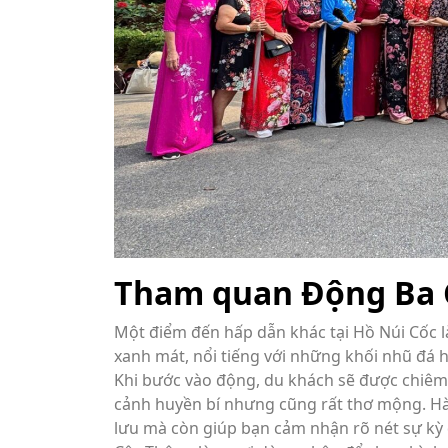
Tham quan Động Ba 
Một điểm đến hấp dẫn khác tại Hồ Núi Cốc 
xanh mát, nổi tiếng với những khối nhũ đá h
Khi bước vào động, du khách sẽ được chiê
cảnh huyền bí nhưng cũng rất thơ mộng. H
lưu mà còn giúp bạn cảm nhận rõ nét sự kỳ 