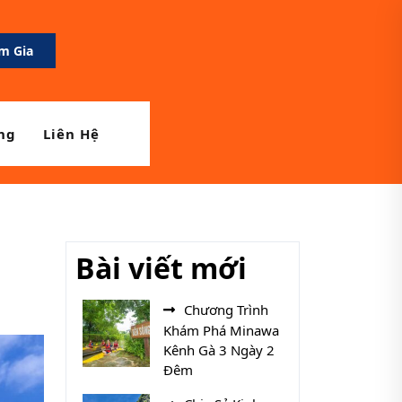
m Gia
a Mẹ
ng
Liên Hệ
Bài viết mới
Chương Trình
Khám Phá Minawa
Kênh Gà 3 Ngày 2
Đêm