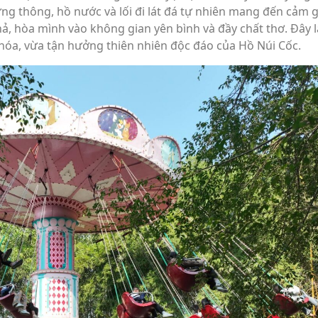
ng thông, hồ nước và lối đi lát đá tự nhiên mang đến cảm g
 hả, hòa mình vào không gian yên bình và đầy chất thơ. Đây 
hóa, vừa tận hưởng thiên nhiên độc đáo của Hồ Núi Cốc.