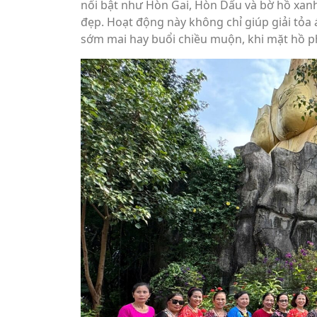
nổi bật như Hòn Gai, Hòn Dấu và bờ hồ xanh
đẹp. Hoạt động này không chỉ giúp giải tỏa 
sớm mai hay buổi chiều muộn, khi mặt hồ 