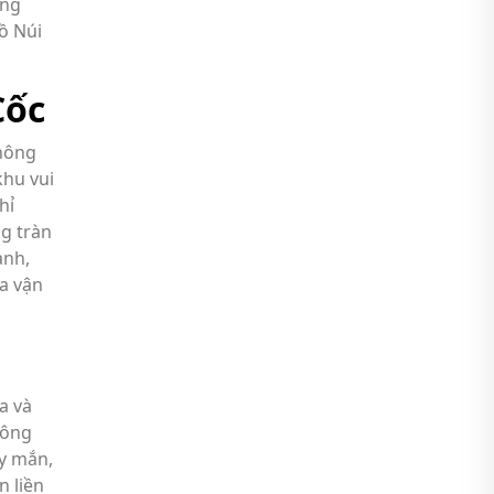
ung
Hồ Núi
Cốc
không
khu vui
hỉ
g tràn
ạnh,
a vận
a và
hông
ay mắn,
n liền