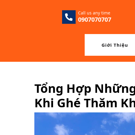
Skip
to
Call us any time
content
0907070707
Giới Thiệu
Tổng Hợp Những
Khi Ghé Thăm Kh