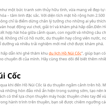
 như một bức tranh sơn thủy hữu tình, vừa mang vẻ đẹp tự
a – tâm linh đặc sắc. Với diện tích mặt hồ rộng hơn 2.500
ông chỉ là điểm dừng chân lý tưởng cho những ai yêu thích
 vàn hoạt động vui chơi, giải trí và khám phá hấp dẫn.Đến H
kết hợp hài hòa giữa cảnh quan, con người và những câu c
hệ. Không chỉ có hồ nước, du thuyền hay công viên nước, nơ
ghỉ dưỡng và nhiều trải nghiệm mới mẻ chờ được khám phá.
m hấp dẫn khi ghé thăm khu
du lịch Hồ Núi Cốc
”, giúp bạn có
ho chuyến đi của mình. Hãy cùng theo dõi để biết thêm nhi
úi Cốc
qua khi đến Hồ Núi Cốc là du thuyền ngắm cảnh trên hồ. M
 và những hòn đảo nhỏ ẩn hiện trong sương sớm, tạo nên
ách có thể lựa chọn thuyền máy hoặc thuyền chèo tay để v
Trong hành trình trên thuyền, bạn sẽ được chiêm ngưỡng c