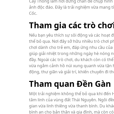
Cây Thông làm nơi dừng chân để chụp hình 
ảnh độc đáo. Đây là trải nghiệm vừa mang tín
Cốc.
Tham gia các trò chơ
Nếu bạn yêu thích sự sôi động và các hoạt đ
thể bỏ qua. Nơi đây sở hữu nhiều trò chơi p
chơi dành cho trẻ em, đáp ứng nhu cầu của 
giúp giải nhiệt trong những ngày hè nóng n
đầy. Ngoài các trò chơi, du khách còn có th
vừa ngắm cảnh hồ núi xung quanh vừa tận h
động, thư giãn và giải trí, khiến chuyến đi
Tham quan Đền Gàn
Một trải nghiệm không thể bỏ qua khi đến Hồ
tâm linh của vùng đất Thái Nguyên. Ngôi đ
gian vừa linh thiêng vừa thanh bình. Du kh
bình an cho bản thân và gia đình, mà còn có