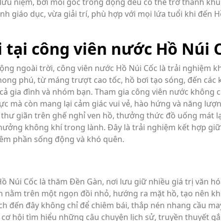
lưu niệm, bởi mỗi góc trong động đều có thể trở thành kh
h giáo dục, vừa giải trí, phù hợp với mọi lứa tuổi khi đến 
i tại công viên nước Hồ Núi 
ộng ngoài trời, công viên nước Hồ Núi Cốc là trải nghiệm 
hong phú, từ máng trượt cao tốc, hồ bơi tạo sóng, đến các 
cả gia đình và nhóm bạn. Tham gia công viên nước không c
ực mà còn mang lại cảm giác vui vẻ, hào hứng và năng lượn
ể thư giãn trên ghế nghỉ ven hồ, thưởng thức đồ uống mát l
ưởng không khí trong lành. Đây là trải nghiệm kết hợp giữ
 thêm phần sống động và khó quên.
 Núi Cốc là thăm Đền Gàn, nơi lưu giữ nhiều giá trị văn hó
ền nằm trên một ngọn đồi nhỏ, hướng ra mặt hồ, tạo nên k
ách đến đây không chỉ để chiêm bái, thắp nén nhang cầu m
 cơ hội tìm hiểu những câu chuyện lịch sử, truyền thuyết gắ