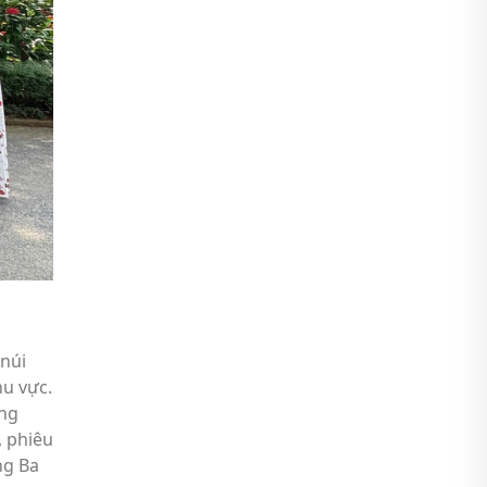
núi
hu vực.
ung
 phiêu
ng Ba