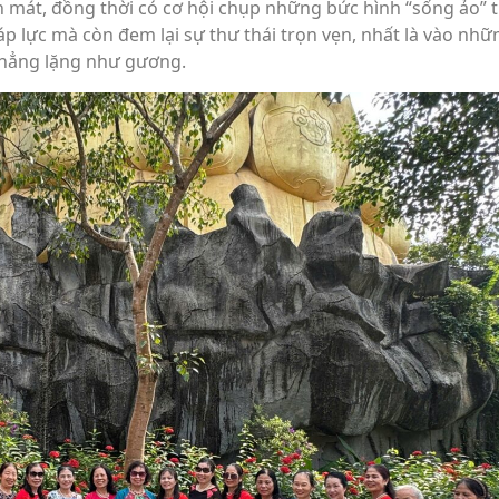
 mát, đồng thời có cơ hội chụp những bức hình “sống ảo” 
áp lực mà còn đem lại sự thư thái trọn vẹn, nhất là vào nhữ
phẳng lặng như gương.