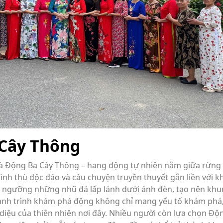
Cây Thông
là Động Ba Cây Thông – hang động tự nhiên nằm giữa rừng 
ình thù độc đáo và câu chuyện truyền thuyết gắn liền với k
m ngưỡng những nhũ đá lấp lánh dưới ánh đèn, tạo nên kh
ành trình khám phá động không chỉ mang yếu tố khám phá,
diệu của thiên nhiên nơi đây. Nhiều người còn lựa chọn Độ