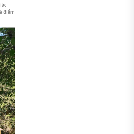
iác
là điểm